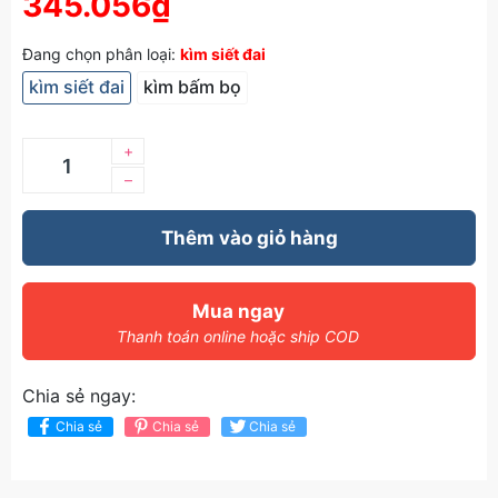
345.056₫
Đang chọn phân loại:
kìm siết đai
kìm siết đai
kìm bấm bọ
+
–
Thêm vào giỏ hàng
Mua ngay
Thanh toán online hoặc ship COD
Chia sẻ ngay:
Chia sẻ
Chia sẻ
Chia sẻ