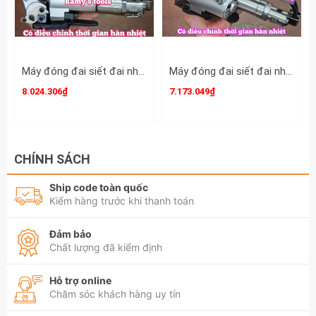
Máy đóng đai siết đai nhựa dùng hơi khí nén PP PET 16-25mm Wetools XQD-25-A có bộ chỉnh thời gian hàn nhiệt cao cấp
Máy đóng đai siết đai nhựa dùng hơi khí nén PP PET 13-19mm Wetools XQD-19-A có bộ chỉnh thời gian hàn nhiệt cao cấp
8.024.306₫
7.173.049₫
CHÍNH SÁCH
Ship code toàn quốc
Kiểm hàng trước khi thanh toán
Đảm bảo
Chất lượng đã kiểm định
Hỗ trợ online
Chăm sóc khách hàng uy tín