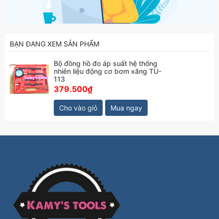
BẠN ĐANG XEM SẢN PHẨM
Bộ đồng hồ đo áp suất hệ thống
nhiên liệu động cơ bơm xăng TU-
113
379.500₫
Cho vào giỏ
Mua ngay