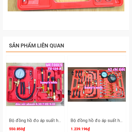
SẢN PHẨM LIÊN QUAN
Bộ đồng hồ đo áp suất hệ thống phun nhiên liệu động cơ bơm xăng TU-114-A với đầu nối nhanh 6.30+7.89+9.49 Wetools
Bộ đồng hồ đo áp suất hệ thống nhiên liệu động cơ bơm xăng 42 chi tiết TU-443, dụng cụ kiểm tra áp suất bơm xăng
550.850₫
1.239.196₫