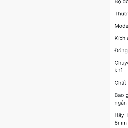
Bộ đ
Thươ
Model
Kích
Đóng 
Chuyê
khí...
Chất 
Bao g
ngắn 
Hãy l
8mm 