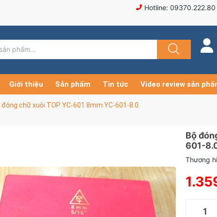
Hotline: 09370.222.80
Giới thiệu
Sản phẩm
Tin tức
Video review sản ph
 đóng chữ xuôi TOP YC-601 8mm YC-601-8.0
Bộ đón
601-8.
Thương hi
1.35