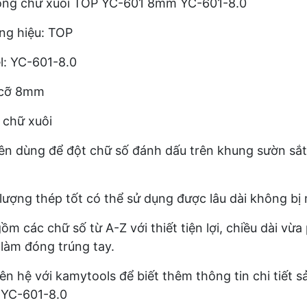
óng chữ xuôi TOP YC-601 8mm YC-601-8.0
ng hiệu: TOP
: YC-601-8.0
 cỡ 8mm
chữ xuôi
n dùng để đột chữ số đánh dấu trên khung sườn sắt
lượng thép tốt có thể sử dụng được lâu dài không bị
ồm các chữ số từ A-Z với thiết tiện lợi, chiều dài vừ
làm đóng trúng tay.
iên hệ với kamytools để biết thêm thông tin chi tiế
YC-601-8.0