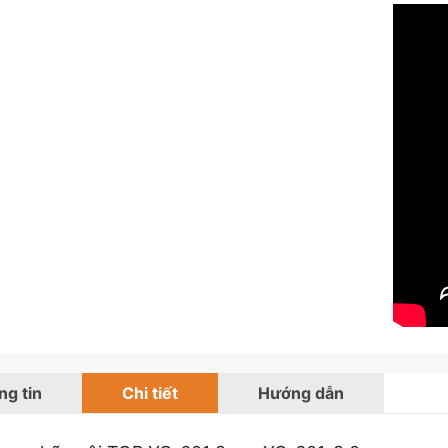
g tin
Chi tiết
Hướng dẫn