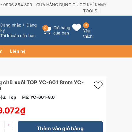
 -
0906.884.300
CỬA HÀNG DỤNG CỤ CƠ KHÍ KAMY
TOOLS
Đăng nhập
/
Đăng
0
Giỏ hàng
0
ký
Yêu
của bạn
Tài khoản của bạn
thích
ẩm
Liên hệ
g chữ xuôi TOP YC-601 8mm YC-
0
ệu:
Top
Mã:
YC-601-8.0
9.072₫
+
Thêm vào giỏ hàng