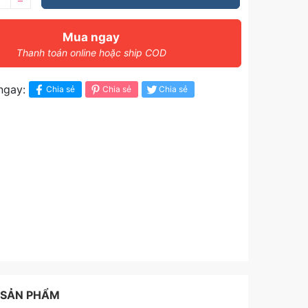
–
Mua ngay
Thanh toán online hoặc ship COD
ngay:
Chia sẻ
Chia sẻ
Chia sẻ
 SẢN PHẨM