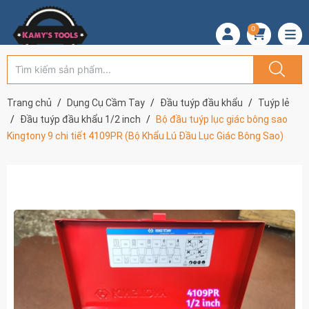
0
Trang chủ
Dụng Cụ Cầm Tay
Đầu tuýp đầu khẩu
Tuýp lẻ
Đầu tuýp đầu khẩu 1/2 inch
Bộ đầu tuýp lục giác bông sao
Kingtony 9 chi tiết 4109PR (Bộ Khẩu Lú Đầu Lục Giác Bông Sao)