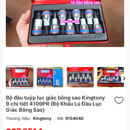
Bộ đầu tuýp lục giác bông sao Kingtony
9 chi tiết 4109PR (Bộ Khẩu Lú Đầu Lục
Giác Bông Sao)
Thương hiệu:
Kingtony
Mã:
9154040