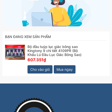
BẠN ĐANG XEM SẢN PHẨM
Bộ đầu tuýp lục giác bông sao
Kingtony 9 chi tiết 4109PR (Bộ
Khẩu Lú Đầu Lục Giác Bông Sao)
607.351₫
Cho vào giỏ
Mua ngay