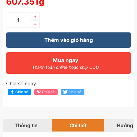
607.351₫
+
–
Thêm vào giỏ hàng
Mua ngay
Thanh toán online hoặc ship COD
Chia sẻ ngay:
Chia sẻ
Chia sẻ
Chia sẻ
Thông tin
Chi tiết
Hướng 