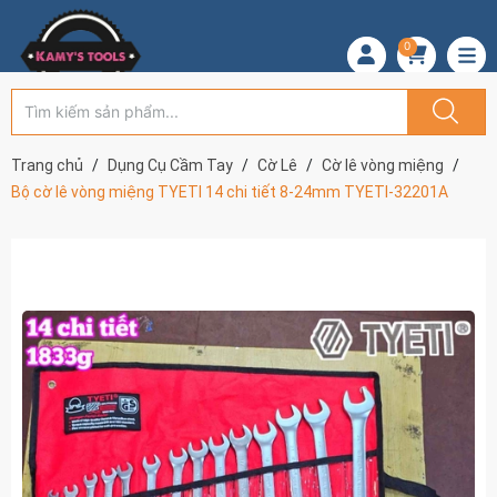
0
Trang chủ
Dụng Cụ Cầm Tay
Cờ Lê
Cờ lê vòng miệng
Bộ cờ lê vòng miệng TYETI 14 chi tiết 8-24mm TYETI-32201A