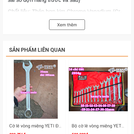
sai số đợn hàng trước và sau)
Chất liệu: Thép hợp kim Chrome Vanadium (Cr-
V).
Xem thêm
Quy cách đóng gói: Túi vải canvas đỏ viền đen
dày dặn, các ngăn được may nhựa trong suốt
chống rách, có đục sẵn lỗ khuyên tròn để treo
SẢN PHẨM LIÊN QUAN
tường tiện lợi.
Đầu hở (đầu miệng): Ngàm mở được phay CNC
chuẩn xác tuyệt đối, bo cạnh ôm khít góc cạnh
đai ốc, hạn chế tối đa tình trạng làm tròn cạnh
hay tuôn đầu bu-lông.
Đầu tròng (đầu vòng): Thiết kế rãnh 12 góc lượn
sóng truyền lực đều lên các bề mặt đai ốc, cho
phép góc trả số nhỏ, giúp thao tác nhanh và
mượt mà trong không gian gầm chật hẹp.
Cờ lê vòng miệng YETI Đầu Búa 35mm dài 386mm YETI-32035H
Bộ cờ lê vòng miệng YETI đầu búa 14 chi tiết 10-32mm YETI-32202A