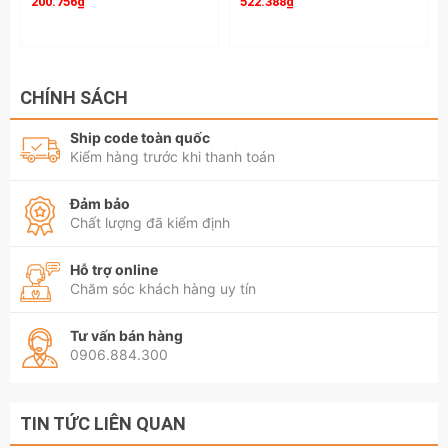
200.756₫
522.388₫
Ứng dụng thực tế
Sửa chữa máy móc cơ khí, dây chuyền sản xuất
nhà xưởng.
CHÍNH SÁCH
Bảo dưỡng gầm bệ, động cơ xe ô tô con, xe tải,
Ship code toàn quốc
xe nâng, máy công trình.
Kiểm hàng trước khi thanh toán
Tiện lợi mang theo đi công trình, cứu hộ nhờ túi
Đảm bảo
cuộn canvas gọn gàng, bền bỉ.
Chất lượng đã kiểm định
Hãy liên hệ với kamytools để biết thêm thông tinh
Hỗ trợ online
chi tiết sản phẩm bộ cờ lê vòng miệng TYETI 14
Chăm sóc khách hàng uy tín
chi tiết 8-24mm TYETI-32201A
Tư vấn bán hàng
0906.884.300
TIN TỨC LIÊN QUAN