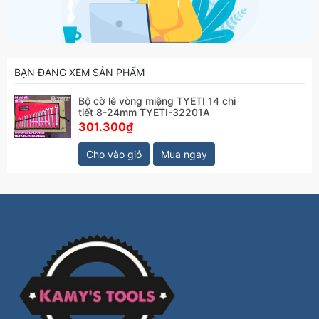
BẠN ĐANG XEM SẢN PHẨM
Bộ cờ lê vòng miệng TYETI 14 chi
tiết 8-24mm TYETI-32201A
301.300₫
Cho vào giỏ
Mua ngay