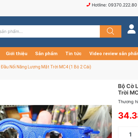
Hotline: 09370.222.80
Giới thiệu
Sản phẩm
Tin tức
Video review sản ph
Đầu Nối Năng Lượng Mặt Trời MC4 (1 Bộ 2 Cái)
Bộ Cờ 
Trời MC
Thương hi
34.