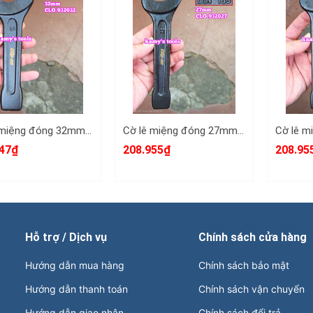
Cờ lê miệng đóng 32mm DIN133 Clip-On CLO-932032
Cờ lê miệng đóng 27mm DIN133 Clip-On CLO-932027
47₫
208.955₫
208.95
Hỗ trợ / Dịch vụ
Chính sách cửa hàng
Hướng dẫn mua hàng
Chính sách bảo mật
Hướng dẫn thanh toán
Chính sách vận chuyển
Hướng dẫn giao nhận
Chính sách đổi trả