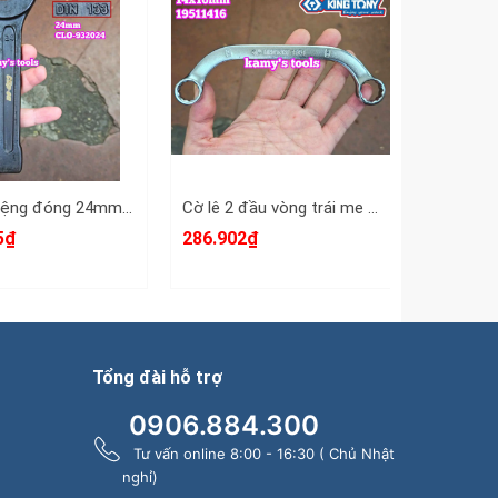
Cờ lê miệng đóng 24mm DIN133 Clip-On CLO-932024
Cờ lê 2 đầu vòng trái me Kingtony 14x16mm 19511416
5₫
286.902₫
257.887
Tổng đài hỗ trợ
0906.884.300
Tư vấn online 8:00 - 16:30 ( Chủ Nhật
nghỉ)