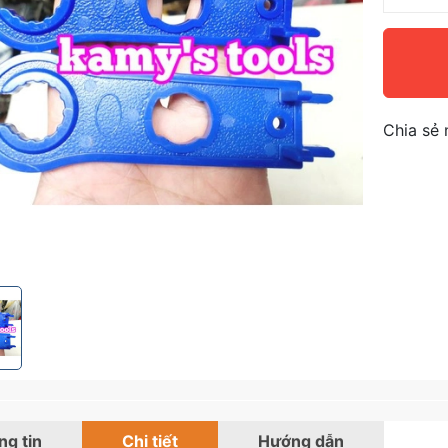
Chia sẻ 
g tin
Chi tiết
Hướng dẫn