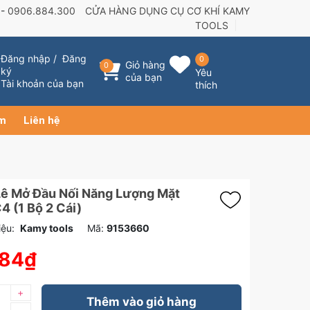
 -
0906.884.300
CỬA HÀNG DỤNG CỤ CƠ KHÍ KAMY
TOOLS
Đăng nhập
/
Đăng
0
Giỏ hàng
0
ký
Yêu
của bạn
Tài khoản của bạn
thích
ẩm
Liên hệ
Lê Mở Đầu Nối Năng Lượng Mặt
4 (1 Bộ 2 Cái)
ệu:
Kamy tools
Mã:
9153660
384₫
+
Thêm vào giỏ hàng