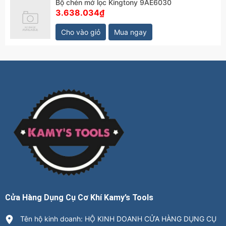
Bộ chén mở lọc Kingtony 9AE6030
3.638.034₫
Cho vào giỏ
Mua ngay
Cửa Hàng Dụng Cụ Cơ Khí Kamy’s Tools
Tên hộ kinh doanh: HỘ KINH DOANH CỬA HÀNG DỤNG CỤ