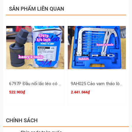
SẢN PHẨM LIÊN QUAN
6797P Đầu nối lắc léo có bi 3/4 inch Kingtony dài 4-1/2 inch 114mm
9AH025 Cảo vam tháo lò xo xupap súp pắp 5 chi tiết Kingtony 35-140mm
522.903₫
2.441.044₫
CHÍNH SÁCH