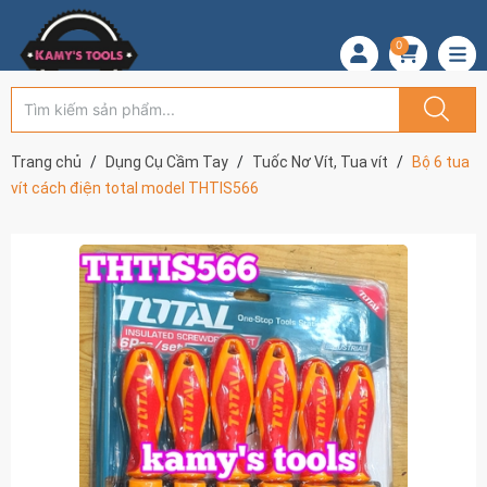
0
Trang chủ
Dụng Cụ Cầm Tay
Tuốc Nơ Vít, Tua vít
Bộ 6 tua
vít cách điện total model THTIS566