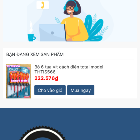
BẠN ĐANG XEM SẢN PHẨM
Bộ 6 tua vít cách điện total model
THTIS566
222.576₫
Cho vào giỏ
Mua ngay