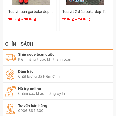
Tua vít cán gai bake dẹp 6mm PH2 dài 250mm 6x250mm PH2x250mm Goodman 91610PH 91610STM
Tua vít 2 đầu bake dẹp T-MAN 5mm dài 100mm 150mm 200mm 5x100mm 5x150mm 5x200mm TMAN-6612-5B100 TMAN-6612-5B150 TMAN-6612-5B200
90.090₫ ~ 90.090₫
22.828₫ ~ 24.898₫
CHÍNH SÁCH
Ship code toàn quốc
Kiểm hàng trước khi thanh toán
Đảm bảo
Chất lượng đã kiểm định
Hỗ trợ online
Chăm sóc khách hàng uy tín
Tư vấn bán hàng
0906.884.300