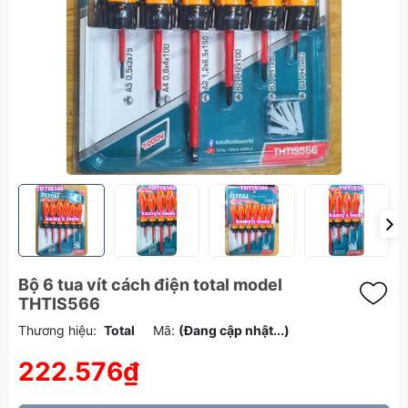
Bộ 6 tua vít cách điện total model
THTIS566
Thương hiệu:
Total
Mã:
(Đang cập nhật...)
222.576₫