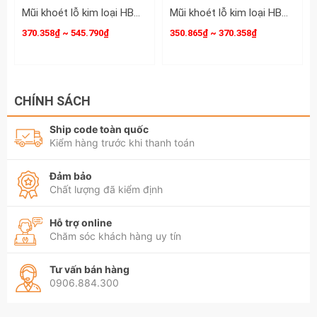
Mũi khoét lỗ kim loại HBM JMG 53mm 54mm 55mm 60mm 61mm HBM-53 HBM-54 HBM-55 HBM-60 HBM-61
Mũi khoét lỗ kim loại HBM JMG 48mm 49mm 50mm 51mm 52mm HBM-48 HBM-49 HBM-50 HBM-51 HBM-52
Gói hàng bao gồm:
370.358₫ ~ 545.790₫
350.865₫ ~ 370.358₫
1 Bộ x Mũi khoan tháo gỡ ốc vít
Đóng gói an toàn trong hộp bán lẻ.
hãy liên hệ với kamy's tools để biết thêm thông tin chi tiết
CHÍNH SÁCH
sản phẩm Bộ 4 mũi khoan hai mặt dùng để tháo gỡ bu lông
ốc vít bị hư nhanh chóng tiện dụng thép vàng cao cấp LRT
Ship code toàn quốc
Kiểm hàng trước khi thanh toán
Đảm bảo
Chất lượng đã kiểm định
Hỗ trợ online
Chăm sóc khách hàng uy tín
Tư vấn bán hàng
0906.884.300