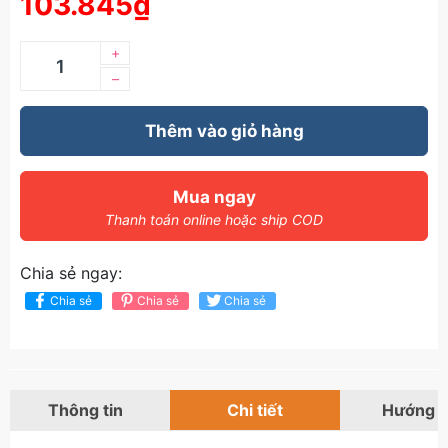
103.845₫
+
–
Thêm vào giỏ hàng
Mua ngay
Thanh toán online hoặc ship COD
Chia sẻ ngay:
Chia sẻ
Chia sẻ
Chia sẻ
Thông tin
Chi tiết
Hướng 