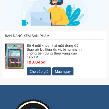
BẠN ĐANG XEM SẢN PHẨM
Bộ 4 mũi khoan hai mặt dùng để
tháo gỡ bu lông ốc vít bị hư nhanh
chóng tiện dụng thép vàng cao
cấp LRT
103.845₫
Cho vào giỏ
Mua ngay