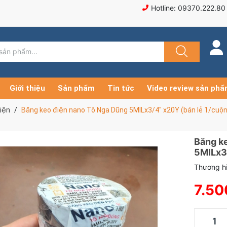
Hotline: 09370.222.80
Giới thiệu
Sản phẩm
Tin tức
Video review sản ph
iện
Băng keo điện nano Tô Nga Dũng 5MILx3/4" x20Y (bán lẻ 1/cuộn
Băng k
5MILx3/
Thương hi
7.50