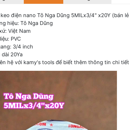
keo điện nano Tô Nga Dũng 5MILx3/4" x20Y (bán lẻ 
ng hiệu: Tô Nga Dũng
xứ: Việt Nam
liệu: PVC
ang: 3/4 inch
 dài 20Ya
iên hệ với kamy's tools để biết thêm thông tin chi t