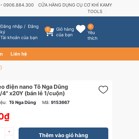
 -
0906.884.300
CỬA HÀNG DỤNG CỤ CƠ KHÍ KAMY
TOOLS
Đăng nhập
/
Đăng
0
Giỏ hàng
0
ký
Yêu
của bạn
Tài khoản của bạn
thích
ẩm
Liên hệ
)
eo điện nano Tô Nga Dũng
4" x20Y (bán lẻ 1/cuộn)
ệu:
Tô Nga Dũng
Mã:
9153667
0₫
+
Thêm vào giỏ hàng