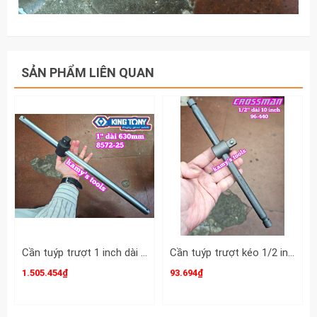
SẢN PHẨM LIÊN QUAN
Cần tuýp trượt 1 inch dài 25 inch 630mm Kingtony 8572-25
Cần tuýp trượt kéo 1/2 inch Crossman dài 10 inch 250mm 96-440
1.505.454₫
93.694₫