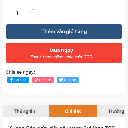
+
–
Thêm vào giỏ hàng
Mua ngay
Thanh toán online hoặc ship COD
Chia sẻ ngay:
Chia sẻ
Chia sẻ
Chia sẻ
Thông tin
Chi tiết
Hướng 