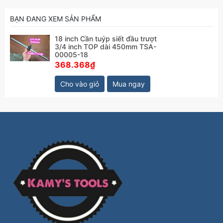
BẠN ĐANG XEM SẢN PHẨM
18 inch Cần tuýp siết đầu trượt
3/4 inch TOP dài 450mm TSA-
00005-18
368.368₫
Cho vào giỏ
Mua ngay