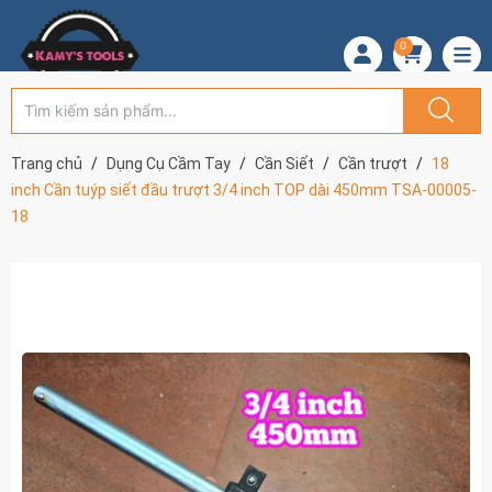
0
Trang chủ
Dụng Cụ Cầm Tay
Cần Siết
Cần trượt
18
inch Cần tuýp siết đầu trượt 3/4 inch TOP dài 450mm TSA-00005-
18